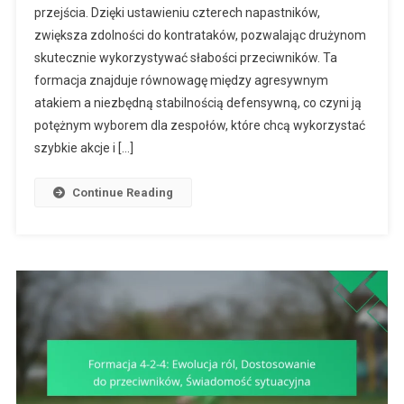
przejścia. Dzięki ustawieniu czterech napastników,
4:
zwiększa zdolności do kontrataków, pozwalając drużynom
Zagrożenia
Z
skutecznie wykorzystywać słabości przeciwników. Ta
Kontrataków,
formacja znajduje równowagę między agresywnym
Szybkość
atakiem a niezbędną stabilnością defensywną, co czyni ją
W
potężnym wyborem dla zespołów, które chcą wykorzystać
Przejściu,
szybkie akcje i […]
Wykorzystywa
Słabości
Continue Reading