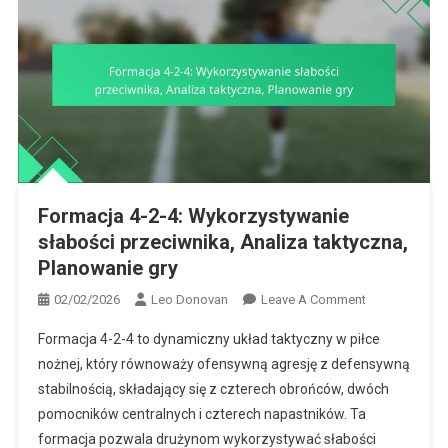
Formacja 4-2-4: Wykorzystywanie
słabości przeciwnika, Analiza taktyczna,
Planowanie gry
On
02/02/2026
Leo Donovan
Leave A Comment
Formacja
Formacja 4-2-4 to dynamiczny układ taktyczny w piłce
4-
nożnej, który równoważy ofensywną agresję z defensywną
2-
stabilnością, składający się z czterech obrońców, dwóch
4:
pomocników centralnych i czterech napastników. Ta
Wykorzystywa
Słabości
formacja pozwala drużynom wykorzystywać słabości