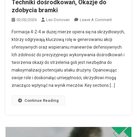
Techniki dośrodkowań, Okazje do
zdobycia bramki
On
02/02/2026
Leo Donovan
Leave A Comment
Formacja
Formacja 4-2-4 w dużej mierze opiera się na skrzydłowych,
4-
którzy odgrywają kluczową rolę w generowaniu akcji
2-
ofensywnych oraz wspieraniu manewrów defensywnych.
4:
Ich zdolność do precyzyjnego wykonywania dośrodkowań i
Role
Skrzydłowych
tworzenia okazji do strzelenia goli jest niezbędna do
Techniki
maksymalizacji potencjału ataku drużyny. Opanowując
Dośrodkowań
swoje role i doskonaląc umiejętności, skrzydłowi mogą
Okazje
znacząco wpłynąć na wynik meczów. Key sections […]
Do
Zdobycia
Continue Reading
Bramki