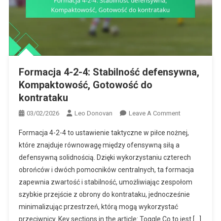
Formacja 4-2-4: Stabilność defensywna,
Kompaktowość, Gotowość do
kontrataku
On
03/02/2026
Leo Donovan
Leave A Comment
Formacja
Formacja 4-2-4 to ustawienie taktyczne w piłce nożnej,
4-
które znajduje równowagę między ofensywną siłą a
2-
defensywną solidnością. Dzięki wykorzystaniu czterech
4:
obrońców i dwóch pomocników centralnych, ta formacja
Stabilność
Defensywna,
zapewnia zwartość i stabilność, umożliwiając zespołom
Kompaktowoś
szybkie przejście z obrony do kontrataku, jednocześnie
Gotowość
minimalizując przestrzeń, którą mogą wykorzystać
Do
przeciwnicy. Key sections in the article: Toggle Co to jest […]