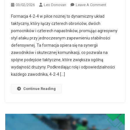
On
03/02/2026
Leo Donovan
Leave A Comment
Formacja
Formacja 4-2-4 w piłce nożnej to dynamiczny układ
4-
taktyczny, który łączy czterech obrońców, dwóch
2-
pomocników i czterech napastników, promując agresywny
4:
styl ataku przy jednoczesnym zapewnieniu stabilności
Synergia
Między
defensywnej. Ta formacja opiera się na synergii
Zawodnikami,
zawodników i skutecznej komunikacji, co pozwala na
Spójna
spójne podejście taktyczne, które zwiększa ogólną
Taktyka,
wydajność drużyny. Podkreślając rolę i odpowiedzialności
Wspólny
każdego zawodnika, 4-2-4 […]
Wysiłek
Continue Reading