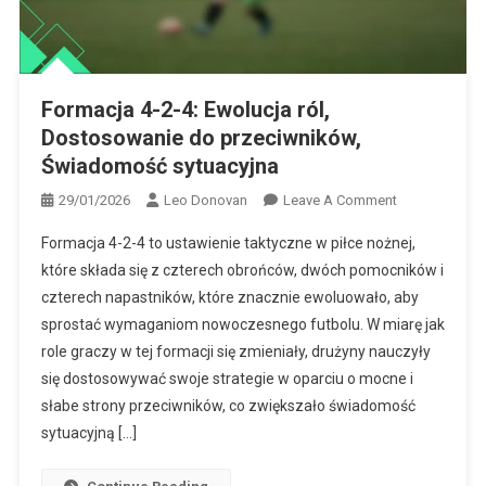
Formacja 4-2-4: Ewolucja ról,
Dostosowanie do przeciwników,
Świadomość sytuacyjna
On
29/01/2026
Leo Donovan
Leave A Comment
Formacja
Formacja 4-2-4 to ustawienie taktyczne w piłce nożnej,
4-
które składa się z czterech obrońców, dwóch pomocników i
2-
czterech napastników, które znacznie ewoluowało, aby
4:
sprostać wymaganiom nowoczesnego futbolu. W miarę jak
Ewolucja
Ról,
role graczy w tej formacji się zmieniały, drużyny nauczyły
Dostosowani
się dostosowywać swoje strategie w oparciu o mocne i
Do
słabe strony przeciwników, co zwiększało świadomość
Przeciwników,
sytuacyjną […]
Świadomość
Sytuacyjna