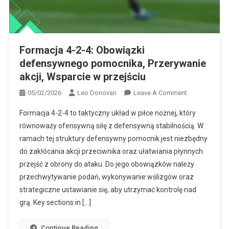
Formacja 4-2-4: Dostosowanie do przeciwników, Elastyczność
strategiczna, Zarządzanie grą
Formacja 4-2-4: Obowiązki
defensywnego pomocnika, Przerywanie
akcji, Wsparcie w przejściu
On
05/02/2026
Leo Donovan
Leave A Comment
Formacja
Formacja 4-2-4 to taktyczny układ w piłce nożnej, który
4-
równoważy ofensywną siłę z defensywną stabilnością. W
2-
ramach tej struktury defensywny pomocnik jest niezbędny
4:
do zakłócania akcji przeciwnika oraz ułatwiania płynnych
Obowiązki
Defensywneg
przejść z obrony do ataku. Do jego obowiązków należy
Pomocnika,
przechwytywanie podań, wykonywanie wślizgów oraz
Przerywanie
strategiczne ustawianie się, aby utrzymać kontrolę nad
Akcji,
grą. Key sections in […]
Wsparcie
W
Continue Reading