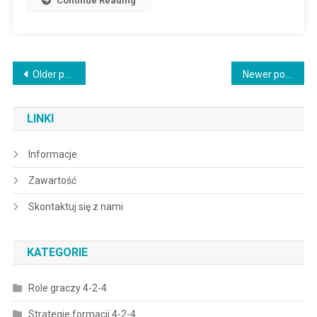
Continue Reading
Posts
Older posts
Newer posts
navigation
LINKI
Informacje
Zawartość
Skontaktuj się z nami
KATEGORIE
Role graczy 4-2-4
Strategie formacji 4-2-4