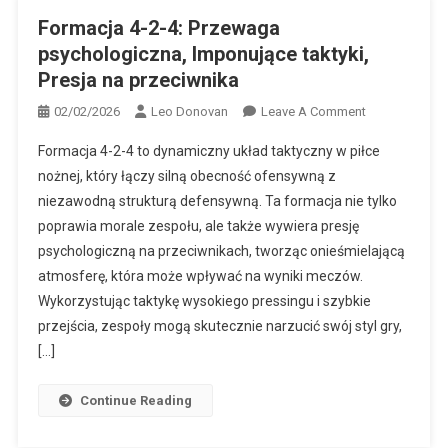
Formacja 4-2-4: Przewaga
psychologiczna, Imponujące taktyki,
Presja na przeciwnika
On
02/02/2026
Leo Donovan
Leave A Comment
Formacja
Formacja 4-2-4 to dynamiczny układ taktyczny w piłce
4-
nożnej, który łączy silną obecność ofensywną z
2-
niezawodną strukturą defensywną. Ta formacja nie tylko
4:
poprawia morale zespołu, ale także wywiera presję
Przewaga
Psychologiczn
psychologiczną na przeciwnikach, tworząc onieśmielającą
Imponujące
atmosferę, która może wpływać na wyniki meczów.
Taktyki,
Wykorzystując taktykę wysokiego pressingu i szybkie
Presja
przejścia, zespoły mogą skutecznie narzucić swój styl gry,
Na
[…]
Przeciwnika
Continue Reading