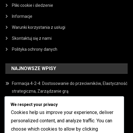
Pliki cookie i śledzenie
Informacje
Warunki korzystania z usługi
Skontaktuj się z nami
Polityka ochrony danych
NAJNOWSZE WPISY
Formacja 4-2-4: Dostosowanie do przeciwników, Elastyczność
strategiczna, Zarządzanie grą
Formacja 4-2-4: przewaga ofensywna, wykorzystanie
We respect your privacy
przestrzeni, potencjał strzelecki
Cookies help us improve your experience, deliver
personalized content, and analyze traffic. You can
Formacja 4-2-4: Aspekty psychologiczne, Przygotowanie
mentalne, Akceptacja ról
choose which cookies to allow by clicking