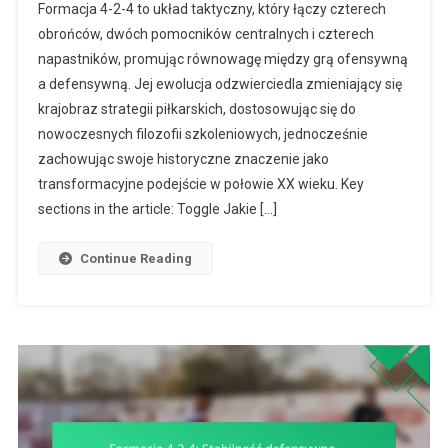
Formacja 4-2-4 to układ taktyczny, który łączy czterech
Formacji
obrońców, dwóch pomocników centralnych i czterech
4-
napastników, promując równowagę między grą ofensywną
2-
a defensywną. Jej ewolucja odzwierciedla zmieniający się
4:
Ewolucja
krajobraz strategii piłkarskich, dostosowując się do
Formacji,
nowoczesnych filozofii szkoleniowych, jednocześnie
Kontekst
zachowując swoje historyczne znaczenie jako
Historyczny,
transformacyjne podejście w połowie XX wieku. Key
Współczesne
sections in the article: Toggle Jakie […]
Zastosowania
Continue Reading