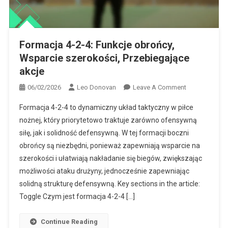
Formacja 4-2-4: Funkcje obrońcy,
Wsparcie szerokości, Przebiegające
akcje
On
06/02/2026
Leo Donovan
Leave A Comment
Formacja
Formacja 4-2-4 to dynamiczny układ taktyczny w piłce
4-
nożnej, który priorytetowo traktuje zarówno ofensywną
2-
siłę, jak i solidność defensywną. W tej formacji boczni
4:
obrońcy są niezbędni, ponieważ zapewniają wsparcie na
Funkcje
Obrońcy,
szerokości i ułatwiają nakładanie się biegów, zwiększając
Wsparcie
możliwości ataku drużyny, jednocześnie zapewniając
Szerokości,
solidną strukturę defensywną. Key sections in the article:
Przebiegające
Toggle Czym jest formacja 4-2-4 […]
Akcje
Continue Reading