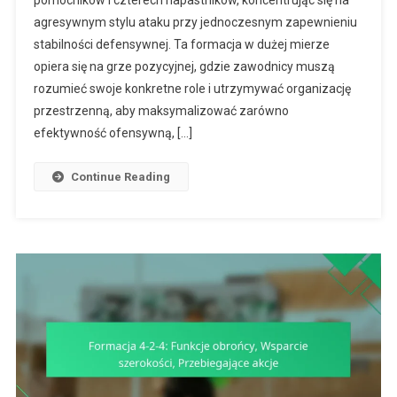
pomocników i czterech napastników, koncentrując się na
4:
agresywnym stylu ataku przy jednoczesnym zapewnieniu
Gra
Pozycyjna,
stabilności defensywnej. Ta formacja w dużej mierze
Zrozumienie
opiera się na grze pozycyjnej, gdzie zawodnicy muszą
Ról,
rozumieć swoje konkretne role i utrzymywać organizację
Dynamika
przestrzenną, aby maksymalizować zarówno
Pracy
efektywność ofensywną, […]
Zespołowej
Continue Reading