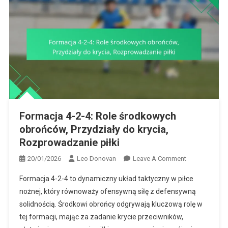
Formacja 4-2-4: Role środkowych
obrońców, Przydziały do krycia,
Rozprowadzanie piłki
On
20/01/2026
Leo Donovan
Leave A Comment
Formacja
Formacja 4-2-4 to dynamiczny układ taktyczny w piłce
4-
nożnej, który równoważy ofensywną siłę z defensywną
2-
solidnością. Środkowi obrońcy odgrywają kluczową rolę w
4:
tej formacji, mając za zadanie krycie przeciwników,
Role