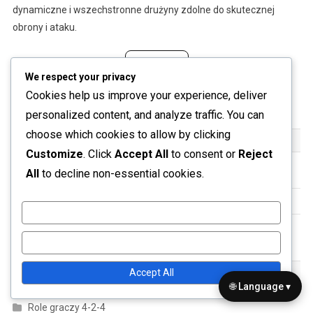
dynamiczne i wszechstronne drużyny zdolne do skutecznej
obrony i ataku.
Read more
We respect your privacy
Posts
Cookies help us improve your experience, deliver
Older posts
personalized content, and analyze traffic. You can
navigation
choose which cookies to allow by clicking
LINKI
Customize
. Click
Accept All
to consent or
Reject
All
to decline non-essential cookies.
Informacje
Zawartość
Customize
Skontaktuj się z nami
Reject All
KATEGORIE
Accept All
🌐 Language ▾
Role graczy 4-2-4