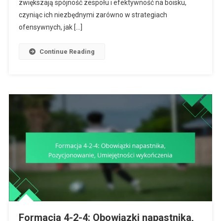
zwiększają spójność zespołu i efektywność na boisku,
W
czyniąc ich niezbędnymi zarówno w strategiach
Zakresie
ofensywnych, jak […]
Kreowania
Gry,
Continue Reading
Osłona
Defensywna
Formacja 4-2-4: Obowiązki napastnika,