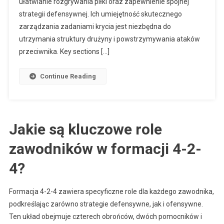
Środkowych
ułatwianie rozgrywania piłki oraz zapewnienie spójnej
Obrońców,
strategii defensywnej. Ich umiejętność skutecznego
Przydziały
zarządzania zadaniami krycia jest niezbędna do
Do
utrzymania struktury drużyny i powstrzymywania ataków
Krycia,
przeciwnika. Key sections […]
Rozprowadza
Piłki
Continue Reading
Jakie są kluczowe role
zawodników w formacji 4-2-
4?
Formacja 4-2-4 zawiera specyficzne role dla każdego zawodnika,
podkreślając zarówno strategie defensywne, jak i ofensywne.
Ten układ obejmuje czterech obrońców, dwóch pomocników i