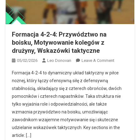
Formacja 4-2-4: Przywództwo na
boisku, Motywowanie kolegów z
drużyny, Wskazówki taktyczne
On
05/02/2026
Leo Donovan
Leave A Comment
Formacja
Formacja 4-2-4 to dynamiczny układ taktyczny w piłce
4-
nożnej, który łączy ofensywną siłę z defensywną
2-
stabilnością, składający się z czterech obrońców, dwóch
4:
pomocników i czterech napastników. Taka struktura nie
Przywództwo
Na
tylko wyjaśnia role i odpowiedzialności, ale także
Boisku,
wzmacnia przywództwo na boisku, umożliwiając
Motywowanie
zawodnikom wzajemne motywowanie się i skuteczne
Kolegów
udzielanie wskazówek taktycznych. Key sections in the
Z
article: […]
Drużyny,