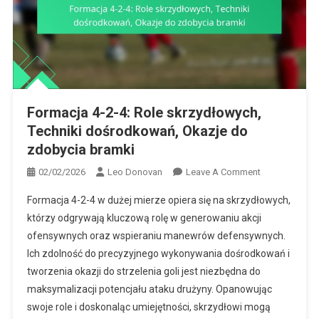
Formacja 4-2-4: Role skrzydłowych,
Techniki dośrodkowań, Okazje do
zdobycia bramki
On
02/02/2026
Leo Donovan
Leave A Comment
Formacja
Formacja 4-2-4 w dużej mierze opiera się na skrzydłowych,
4-
którzy odgrywają kluczową rolę w generowaniu akcji
2-
ofensywnych oraz wspieraniu manewrów defensywnych.
4:
Ich zdolność do precyzyjnego wykonywania dośrodkowań i
Role
Skrzydłowych
tworzenia okazji do strzelenia goli jest niezbędna do
Techniki
maksymalizacji potencjału ataku drużyny. Opanowując
Dośrodkowań
swoje role i doskonaląc umiejętności, skrzydłowi mogą
Okazje