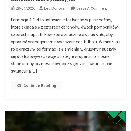
On
29/01/2026
Leo Donovan
Leave A Comment
Formacja
Formacja 4-2-4 to ustawienie taktyczne w piłce nożnej,
4-
które składa się z czterech obrońców, dwóch pomocników i
2-
czterech napastników, które znacznie ewoluowało, aby
4:
sprostać wymaganiom nowoczesnego futbolu. W miarę jak
Ewolucja
Ról,
role graczy w tej formacji się zmieniały, drużyny nauczyły
Dostosowani
się dostosowywać swoje strategie w oparciu o mocne i
Do
słabe strony przeciwników, co zwiększało świadomość
Przeciwników,
sytuacyjną […]
Świadomość
Sytuacyjna
Continue Reading