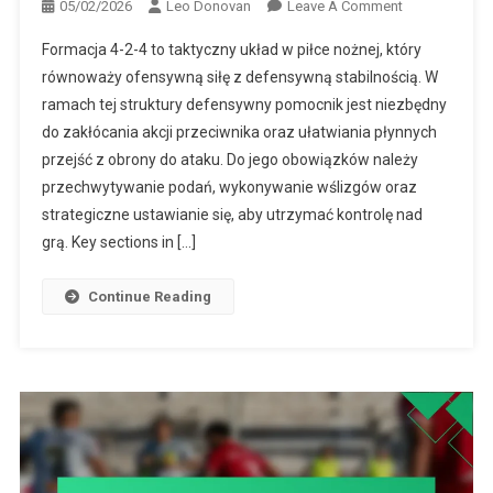
On
05/02/2026
Leo Donovan
Leave A Comment
Formacja
Formacja 4-2-4 to taktyczny układ w piłce nożnej, który
4-
równoważy ofensywną siłę z defensywną stabilnością. W
2-
ramach tej struktury defensywny pomocnik jest niezbędny
4:
do zakłócania akcji przeciwnika oraz ułatwiania płynnych
Obowiązki
Defensywneg
przejść z obrony do ataku. Do jego obowiązków należy
Pomocnika,
przechwytywanie podań, wykonywanie wślizgów oraz
Przerywanie
strategiczne ustawianie się, aby utrzymać kontrolę nad
Akcji,
grą. Key sections in […]
Wsparcie
W
Continue Reading
Przejściu