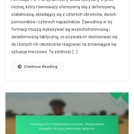
4-
nożnej, który równoważy ofensywną siłę z defensywną
2-
stabilnością, składający się z czterech obrońców, dwóch
4:
pomocników i czterech napastników. Zawodnicy w tej
Wszechstron
Zawodników,
formacji muszą wykazywać się wszechstronnością i
Dostosowywa
świadomością taktyczną, co pozwala im dostosować się
Się
do różnych ról i skutecznie reagować na zmieniające się
Do
sytuacje meczowe. Ta zdolność […]
Ról,
Świadomość
Continue Reading
Taktyczna