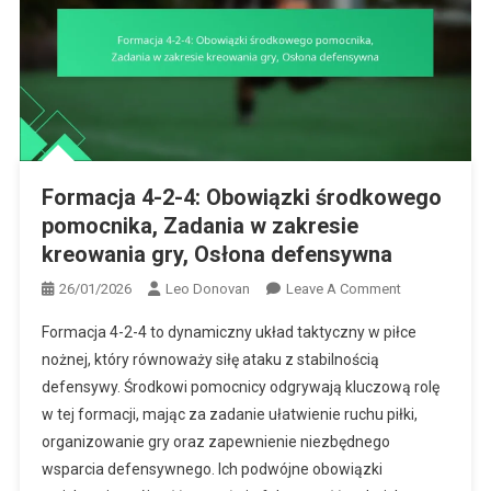
Formacja 4-2-4: Obowiązki środkowego
pomocnika, Zadania w zakresie
kreowania gry, Osłona defensywna
On
26/01/2026
Leo Donovan
Leave A Comment
Formacja
Formacja 4-2-4 to dynamiczny układ taktyczny w piłce
4-
nożnej, który równoważy siłę ataku z stabilnością
2-
defensywy. Środkowi pomocnicy odgrywają kluczową rolę
4:
w tej formacji, mając za zadanie ułatwienie ruchu piłki,
Obowiązki
Środkowego
organizowanie gry oraz zapewnienie niezbędnego
Pomocnika,
wsparcia defensywnego. Ich podwójne obowiązki
Zadania