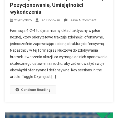
Pozycjonowanie, Umiejętności
wykończenia
On
21/01/2026
Leo Donovan
Leave A Comment
Formacja
Formacja 4-2-4 to dynamiczny układ taktyczny w piłce
4-
nożnej, który priorytetowo traktuje zdolności ofensywne,
2-
jednocześnie zapewniając solidną strukturę defensywną.
4:
Napastnicy w tej formacji są kluczowi do zdobywania
Obowiązki
Napastnika,
bramek i tworzenia okazji, co wymaga od nich opanowania
Pozycjonowan
skutecznego ustawienia i ruchu, aby zrównoważyć swoje
Umiejętności
obowiązki ofensywne i defensywne. Key sections in the
Wykończenia
article: Toggle Czym jest […]
Continue Reading