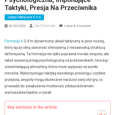
Taktyki, Presja Na Przeciwnika
Zalety Taktyczne 4-2-4
Leo Donovan
On
02/02/2026
Leave A Comment
Formacja
4-
Formacja 4
-2-4 to dynamiczny układ taktyczny w piłce nożnej,
2-
który łączy silną obecność ofensywną z niezawodną strukturą
4:
defensywną. Ta formacja nie tylko poprawia morale zespołu, ale
Przewaga
także wywiera presję psychologiczną na przeciwnikach, tworząc
Psychologiczna,
onieśmielającą atmosferę, która może wpływać na wyniki
Imponujące
Taktyki,
meczów. Wykorzystując taktykę wysokiego pressingu i szybkie
Presja
przejścia, zespoły mogą skutecznie narzucić swój styl gry, co
Na
prowadzi do zwiększenia możliwości zdobycia bramek i
Przeciwnika
wymuszania błędów u rywali.
Key sections in the article: