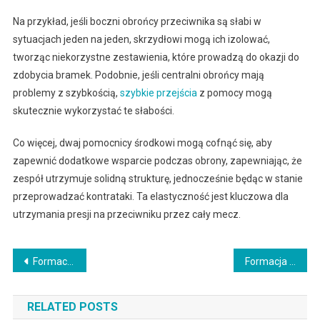
Na przykład, jeśli boczni obrońcy przeciwnika są słabi w
sytuacjach jeden na jeden, skrzydłowi mogą ich izolować,
tworząc niekorzystne zestawienia, które prowadzą do okazji do
zdobycia bramek. Podobnie, jeśli centralni obrońcy mają
problemy z szybkością,
szybkie przejścia
z pomocy mogą
skutecznie wykorzystać te słabości.
Co więcej, dwaj pomocnicy środkowi mogą cofnąć się, aby
zapewnić dodatkowe wsparcie podczas obrony, zapewniając, że
zespół utrzymuje solidną strukturę, jednocześnie będąc w stanie
przeprowadzać kontrataki. Ta elastyczność jest kluczowa dla
utrzymania presji na przeciwniku przez cały mecz.
Post
Formacja 4-2-4: Zagrożenia z kontrataków, Szybkość w przejściu, Wykorzystywanie słabości
Formacja 4-2-4: Wykorzystywanie słabości przeciwnika, Analiza taktyczna, Planowanie gry
navigation
RELATED POSTS