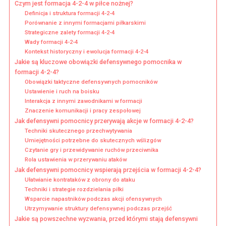
Czym jest formacja 4-2-4 w piłce nożnej?
Definicja i struktura formacji 4-2-4
Porównanie z innymi formacjami piłkarskimi
Strategiczne zalety formacji 4-2-4
Wady formacji 4-2-4
Kontekst historyczny i ewolucja formacji 4-2-4
Jakie są kluczowe obowiązki defensywnego pomocnika w
formacji 4-2-4?
Obowiązki taktyczne defensywnych pomocników
Ustawienie i ruch na boisku
Interakcja z innymi zawodnikami w formacji
Znaczenie komunikacji i pracy zespołowej
Jak defensywni pomocnicy przerywają akcje w formacji 4-2-4?
Techniki skutecznego przechwytywania
Umiejętności potrzebne do skutecznych wślizgów
Czytanie gry i przewidywanie ruchów przeciwnika
Rola ustawienia w przerywaniu ataków
Jak defensywni pomocnicy wspierają przejścia w formacji 4-2-4?
Ułatwianie kontrataków z obrony do ataku
Techniki i strategie rozdzielania piłki
Wsparcie napastników podczas akcji ofensywnych
Utrzymywanie struktury defensywnej podczas przejść
Jakie są powszechne wyzwania, przed którymi stają defensywni