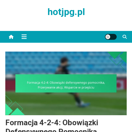
Skip
hotjpg.pl
to
content
Formacja 4-2-4: Obowiązki
Defensywnego Pomocnika,