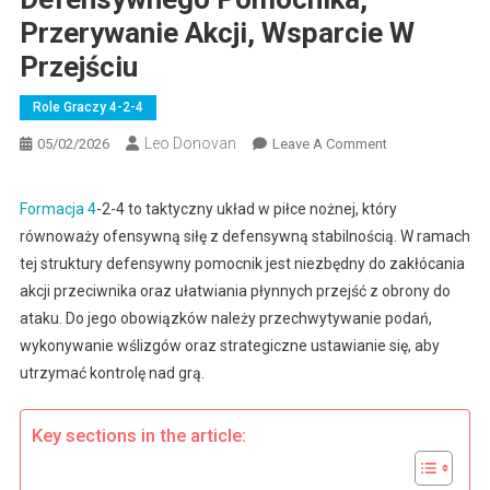
Przerywanie Akcji, Wsparcie W
Przejściu
Role Graczy 4-2-4
Leo Donovan
On
05/02/2026
Leave A Comment
Formacja
4-
Formacja 4
-2-4 to taktyczny układ w piłce nożnej, który
2-
równoważy ofensywną siłę z defensywną stabilnością. W ramach
4:
tej struktury defensywny pomocnik jest niezbędny do zakłócania
Obowiązki
akcji przeciwnika oraz ułatwiania płynnych przejść z obrony do
Defensywnego
ataku. Do jego obowiązków należy przechwytywanie podań,
Pomocnika,
Przerywanie
wykonywanie wślizgów oraz strategiczne ustawianie się, aby
Akcji,
utrzymać kontrolę nad grą.
Wsparcie
W
Key sections in the article:
Przejściu