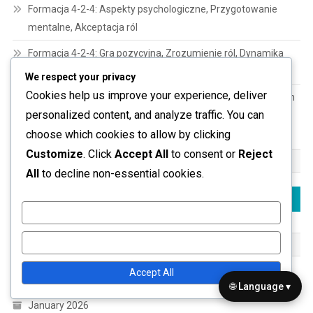
Formacja 4-2-4: Aspekty psychologiczne, Przygotowanie
mentalne, Akceptacja ról
Formacja 4-2-4: Gra pozycyjna, Zrozumienie ról, Dynamika
pracy zespołowej
We respect your privacy
Cookies help us improve your experience, deliver
Strategie formacji 4-2-4: Gra w budowie, Organizacja stałych
personalized content, and analyze traffic. You can
fragmentów, Dostosowania taktyczne
choose which cookies to allow by clicking
Customize
. Click
Accept All
to consent or
Reject
SZUKAJ
All
to decline non-essential cookies.
Search
for:
Customize
Reject All
ARCHIWUM
Accept All
February 2026
🌐 Language ▾
January 2026