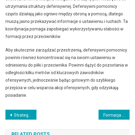
utrzymania struktury defensywnej. Defensywni pomocnicy
często działają jako ogniwo między obroną a pomocą, dlatego
muszą jasno przekazywać informacje o ustawieniu i ruchach. Ta
koordynacja pomaga zapobiegać wykorzystywaniu słabości w
formacji przez przeciwników.
Aby skutecznie zarządzać przestrzenią, defensywni pomocnicy
powinni również koncentrować się na swoim ustawieniu w
odniesieniu do piłki i przeciwnika. Powinni dążyć do pozostania w
odległości kilku metrów od kluczowych zawodników
ofensywnych, jednocześnie będąc gotowym do szybkiego
przejścia w celu wsparcia akcji ofensywnych, gdy odzyskają
posiadanie.
Post
Strategie formacji 4-2-4: Ewolucja formacji, Kontekst historyczny, Współczesne zastosowania
Formacja 4-2-4: Przywództwo na boisku, Motywowanie kolegów z drużyny, Wskazówki taktyczne
navigation
RELATED POSTS