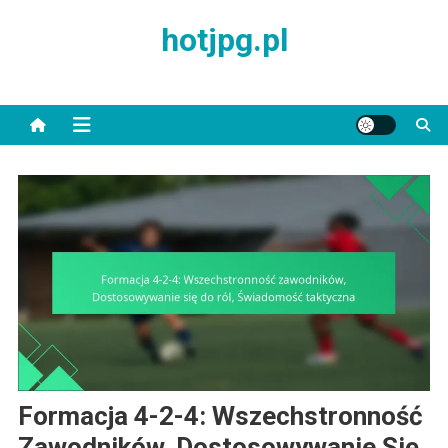
Skip
hotjpg.pl
to
content
Formacja 4-2-4: Wszechstronność
Zawodników, Dostosowywanie Się