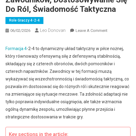
Do Ról, Świadomość Taktyczna
Role Graczy 4-2-4
Leo Donovan
On
06/02/2026
Leave A Comment
Formacja
4-
Formacja 4
-2-4 to dynamiczny układ taktyczny w piłce nożnej,
2-
który równoważy ofensywną siłę z defensywną stabilnością,
4:
składający się z czterech obrońców, dwóch pomocników i
Wszechstronno
czterech napastników. Zawodnicy w tej formacji muszą
Zawodników,
wykazywać się wszechstronnością i świadomością taktyczną, co
Dostosowywani
Się
pozwala im dostosować się do różnych ról i skutecznie reagować
Do
na zmieniające się sytuacje meczowe. Ta zdolność adaptacji nie
Ról,
tylko poprawia indywidualne osiągnięcia, ale także wzmacnia
Świadomość
ogólną dynamikę zespołu, umożliwiając płynne przejścia i
Taktyczna
strategiczne dostosowania w trakcie gry.
Key sections in the article: