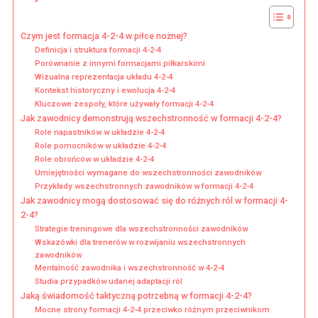
Czym jest formacja 4-2-4 w piłce nożnej?
Definicja i struktura formacji 4-2-4
Porównanie z innymi formacjami piłkarskimi
Wizualna reprezentacja układu 4-2-4
Kontekst historyczny i ewolucja 4-2-4
Kluczowe zespoły, które używały formacji 4-2-4
Jak zawodnicy demonstrują wszechstronność w formacji 4-2-4?
Role napastników w układzie 4-2-4
Role pomocników w układzie 4-2-4
Role obrońców w układzie 4-2-4
Umiejętności wymagane do wszechstronności zawodników
Przykłady wszechstronnych zawodników w formacji 4-2-4
Jak zawodnicy mogą dostosować się do różnych ról w formacji 4-
2-4?
Strategie treningowe dla wszechstronności zawodników
Wskazówki dla trenerów w rozwijaniu wszechstronnych
zawodników
Mentalność zawodnika i wszechstronność w 4-2-4
Studia przypadków udanej adaptacji ról
Jaką świadomość taktyczną potrzebną w formacji 4-2-4?
Mocne strony formacji 4-2-4 przeciwko różnym przeciwnikom