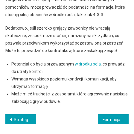
pomocników może prowadzić do podatności na formacje, które
stosują silną obecność w środku pola, takie jak 4-3-3.
Dodatkowo, jeśli szeroko grający zawodnicy nie wracają
skutecznie, zespół może stać się narażony na skrzydłach, co
pozwala przeciwnikom wykorzystać pozostawioną przestrzeń.
Może to prowadzić do kontrataków, które zaskakują zespół.
Potencjał do bycia przeważanym
w środku pola
, co prowadzi
do utraty kontroli.
Wymaga wysokiego poziomu kondycji i komunikacji, aby
utrzymać formację.
Może mieć trudności z zespołami, które agresywnie naciskają,
zakłócając grę w budowie.
Post
Strategie formacji 4-2-4: Oznaczanie stref, Obrona indywidualna, Strategie komunikacji
Formacja 4-2-4: Funkcje obrońcy, Wsparcie szerokości, Przebiegające akcje
navigation